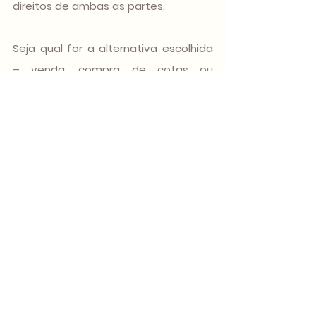
direitos de ambas as partes.
Seja qual for a alternativa escolhida 
– venda, compra de cotas ou 
administração conjunta –, o 
importante é agir com clareza e 
responsabilidade, garantindo que 
tanto o patrimônio quanto a 
empresa sejam preservados. Com as 
informações certas e a ajuda de 
profissionais especializados, você 
poderá enfrentar essa fase com 
mais segurança e tranquilidade.