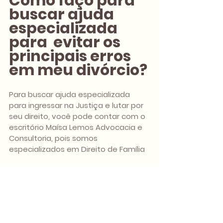
Como faço para 
buscar ajuda 
especializada 
para  evitar os 
principais erros 
em meu divórcio?
Para buscar ajuda especializada 
para ingressar na Justiça e lutar por 
seu direito, você pode contar com o 
escritório Maísa Lemos Advocacia e 
Consultoria, pois somos 
especializados em Direito de Família
A principal dica é: desenvolva um 
relacionamento de confiança com 
os profissionais que vão te auxiliar 
no decorrrer do processo. Do 
contrário, pode ficar insegura e a 