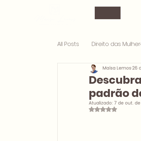
All Posts
Direito das Mulhe
Maísa Lemos
26 
Partilha de bens
Pens
Descubra 
padrão d
Planejamento Matrimonia
Atualizado:
7 de out. de
Avaliado com NaN 