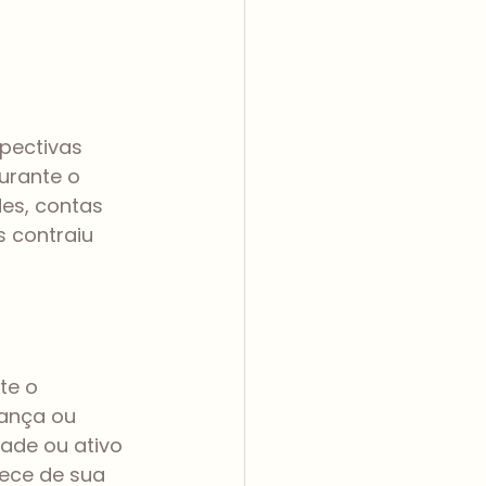
pectivas 
urante o 
es, contas 
 contraiu 
te o 
ança ou 
ade ou ativo 
ece de sua 