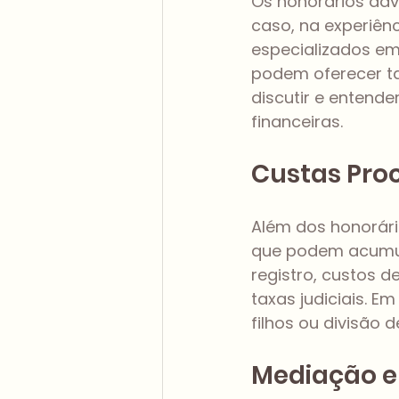
Os honorários ad
caso, na experiên
especializados em
podem oferecer ta
discutir e entend
financeiras.
Custas Pro
Além dos honorári
que podem acumula
registro, custos d
taxas judiciais. 
filhos ou divisão
Mediação e