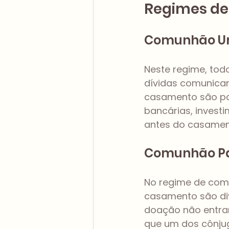
Regimes de
Comunhão Un
Neste regime, tod
dívidas comunicam
casamento são par
bancárias, invest
antes do casamen
Comunhão Pa
No regime de comu
casamento são div
doação não entram 
que um dos cônju