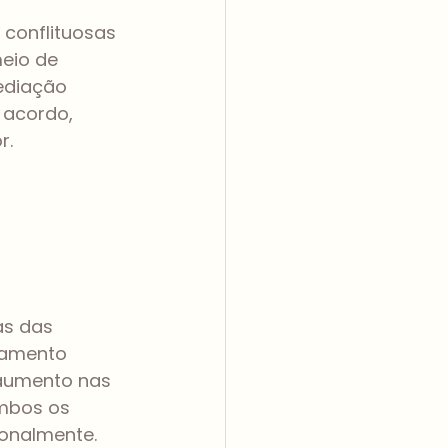
conflituosas 
eio de 
ediação 
 acordo, 
r.
as das 
iamento 
 aumento nas 
mbos os 
onalmente.