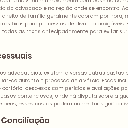
vocatícios variam amplamente com base na comp
cia do advogado e na região onde se encontra. 
 direito de família geralmente cobram por hora, 
xas fixas para processos de divórcio amigáveis. 
er todas as taxas antecipadamente para evitar sur
cessuais
os advocatícios, existem diversas outras custas 
r-se durante o processo de divórcio. Essas incl
e cartório, despesas com perícias e avaliações pat
Em casos contenciosos, onde há disputa sobre a gu
 de bens, esses custos podem aumentar significati
 Conciliação