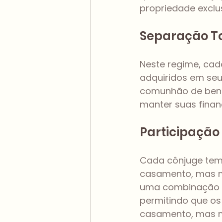
propriedade exclus
Separação To
Neste regime, cad
adquiridos em seu
comunhão de bens.
manter suas fina
Participação 
Cada cônjuge tem 
casamento, mas m
uma combinação d
permitindo que os
casamento, mas m