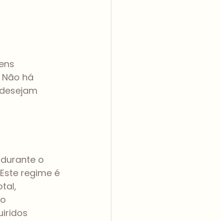
ens 
 Não há 
 desejam 
durante o 
ste regime é 
al, 
o 
iridos 