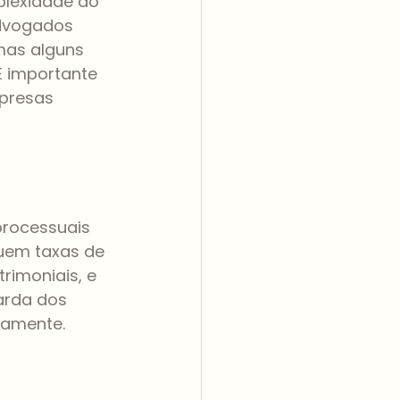
lexidade do 
Advogados 
mas alguns 
É importante 
presas 
processuais 
uem taxas de 
rimoniais, e 
arda dos 
vamente.