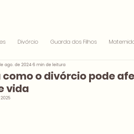
Home
Obrigada
Sobre
Blog
Ebook Gratui
res
Divórcio
Guarda dos Filhos
Maternid
de ago. de 2024
6 min de leitura
ão alimentícia
Sucessões
União Estável
como o divórcio pode afe
e vida
l
 2025
de 5 estrelas.