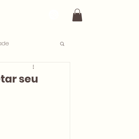
to
Fale com um advogado
ade
tar seu