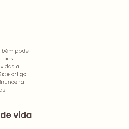
ambém pode 
ncias 
vidas a 
ste artigo 
inanceira 
os.
 de vida