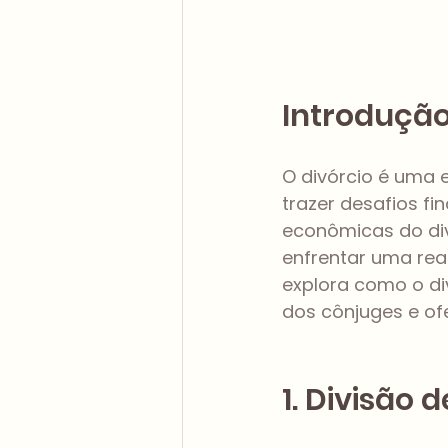
Introduçã
O divórcio é uma
trazer desafios fi
econômicas do div
enfrentar uma real
explora como o di
dos cônjuges e of
1. Divisão