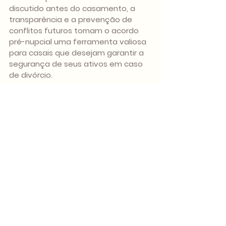
discutido antes do casamento, a 
transparência e a prevenção de 
conflitos futuros tornam o acordo 
pré-nupcial uma ferramenta valiosa 
para casais que desejam garantir a 
segurança de seus ativos em caso 
de divórcio. 
Consultar um advogado 
especializado em direito de família é 
essencial para criar um pacto 
antenupcial que atenda às 
necessidades e objetivos de ambos 
os cônjuges de forma justa e 
equitativa.
Como faço para buscar 
ajuda especializada para 
lutar pelos meus direitos?