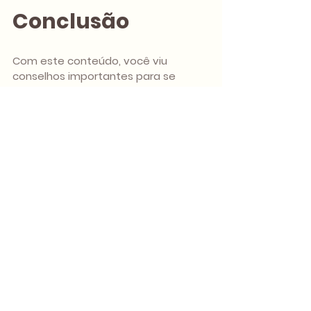
Conclusão
Com este conteúdo, você viu 
conselhos importantes para se 
organizar para um divórcio e ter 
resultados melhores.
Lembre-se que é muito importante 
que o profissional seja especialista 
na área de família. 
Melhor ainda que atue com 
perspectiva de gênero.
A principal dica é: desenvolva um 
relacionamento de confiança com o 
profissional. Do contrário, pode ficar 
insegura e a relação se tornar 
extremamente desgastante ao 