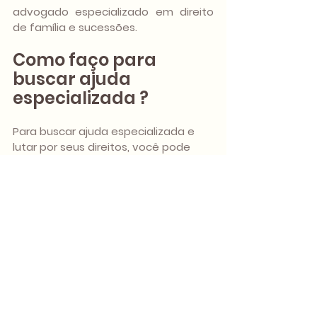
advogado especializado em direito 
de família e sucessões.
Como faço para 
buscar ajuda 
especializada ?
Para buscar ajuda especializada e 
lutar por seus direitos, você pode 
contar com o escritório Maísa Lemos 
Advocacia e Consultoria, pois somos 
especializados em Direito de Família
A principal dica é: desenvolva um 
relacionamento de confiança com 
os profissionais que vão te auxiliar 
no decorrrer do processo. Do 
contrário, pode ficar insegura e a 
relação se tornar extremamente 